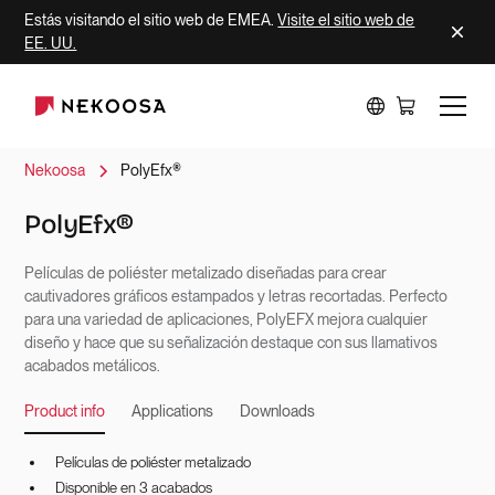
Estás visitando el sitio web de EMEA.
Visite el sitio web de
EE. UU.
Nekoosa
PolyEfx®
PolyEfx®
Películas de poliéster metalizado diseñadas para crear
cautivadores gráficos estampados y letras recortadas. Perfecto
para una variedad de aplicaciones, PolyEFX mejora cualquier
diseño y hace que su señalización destaque con sus llamativos
acabados metálicos.
Product info
Applications
Downloads
Películas de poliéster metalizado
Disponible en 3 acabados